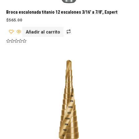
Broca escalonada titanio 12 escalones 3/16′ a 7/8′, Expert
$
565.00
Añadir al carrito
Valorado
con
0
de
5