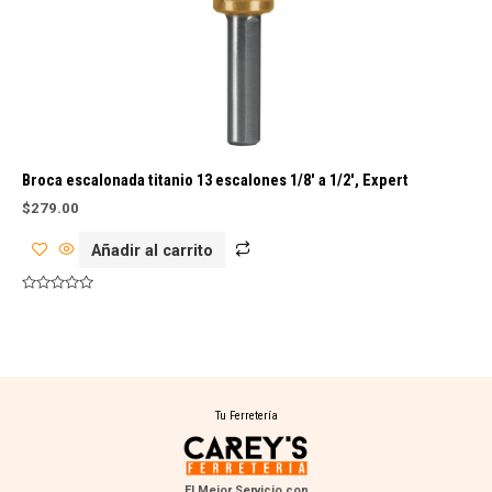
Broca escalonada titanio 13 escalones 1/8′ a 1/2′, Expert
$
279.00
Añadir al carrito
Valorado
con
0
de
5
Tu Ferretería
El Mejor Servicio con