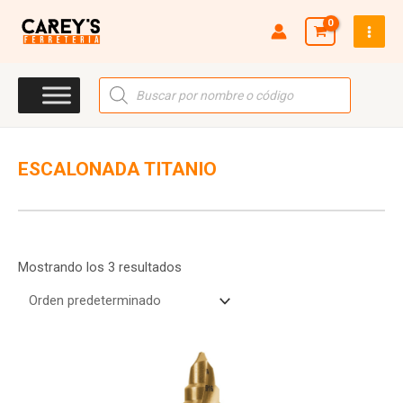
Ir
Main
al
Men
contenido
Búsqueda
de
productos
ESCALONADA TITANIO
Mostrando los 3 resultados